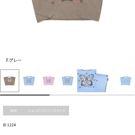
ゼ
F.グレー
ニ
ラ
F.
ス
イ
グ
ブ
ラ
レ
ル
ッ
ー
ー
ク
NEW
ショッピングバックLサイズ
ID 1224