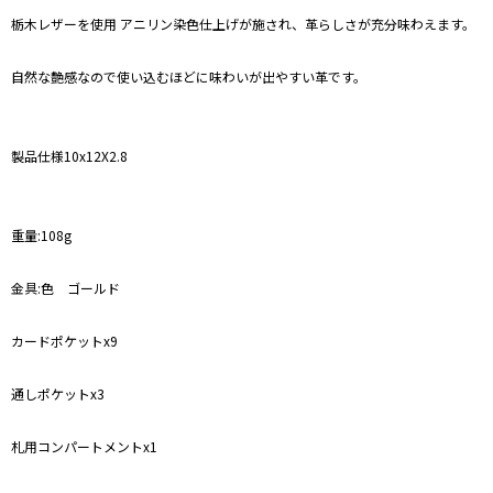
栃木レザーを使用 アニリン染色仕上げが施され、革らしさが充分味わえます。
自然な艶感なので使い込むほどに味わいが出やすい革です。
製品仕様10x12X2.8
重量:108g
金具:色 ゴールド
カードポケットx9
通しポケットx3
札用コンパートメントx1