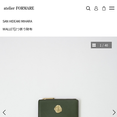
SAN HIDEAKI MIHARA
WALLET
|
2つ折り財布
1
/
40