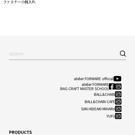
ファスナー小銭入れ
atelier FORMARE official
atelier FORMARE
BAG CRAFT MASTER SCHOOL
BALL&CHAIN
BALL&CHAIN CAFE
SAN HIDEAKI MIHARA
YUFU
PRODUCTS