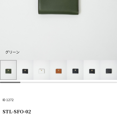
グリーン
グ
ブ
ホ
キ
ネ
リ
ラ
ワ
ャ
イ
ー
ッ
イ
メ
ビ
ン
ク
ト
ル
ー
ID 1272
STL-SFO-02