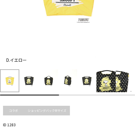
D.イエロー
D.
イ
エ
ロ
DOT
ー
BLACK
コラボ
ショッピングバックMサイズ
ID 1283