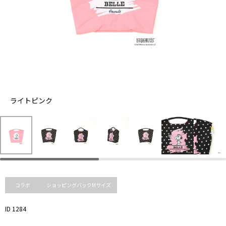
ラ
ライトピンク
イ
ト
ピ
ン
DOT
ク
BLACK
コラボ
ショッピングバックMサイズ
ID 1284