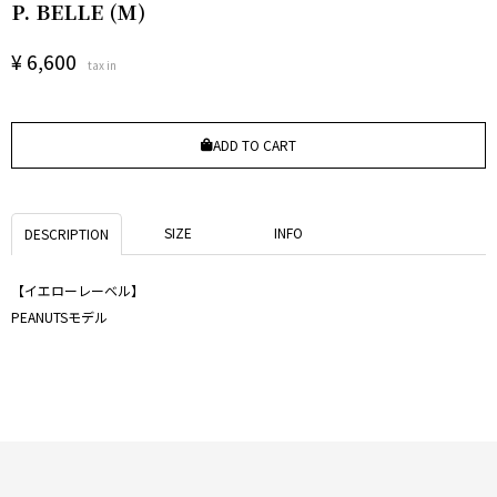
P. BELLE (M)
¥
6,600
tax in
ADD TO CART
SIZE
INFO
DESCRIPTION
【イエローレーベル】
PEANUTSモデル