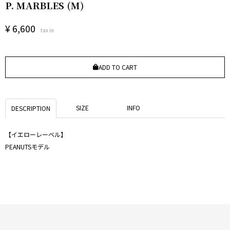
P. MARBLES (M)
¥
6,600
tax in
ADD TO CART
SIZE
INFO
DESCRIPTION
【イエローレーベル】
PEANUTSモデル