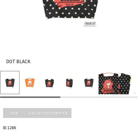
DOT BLACK
オ
レ
DOT
ン
BLACK
ジ
コラボ
ショッピングバックMサイズ
ID 1286