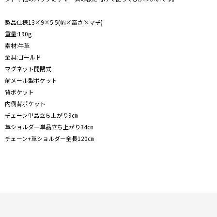
製品仕様13×9×5.5(幅×高さ×マチ)
重量:190g
素材:牛革
金具:ゴールド
マグネット開閉式
前メール型ポケット
背ポケット
内側背ポケット
チェーン単品立ち上がり9㎝
革ショルダー単品立ち上がり34㎝
チェーン+革ショルダー全長120㎝