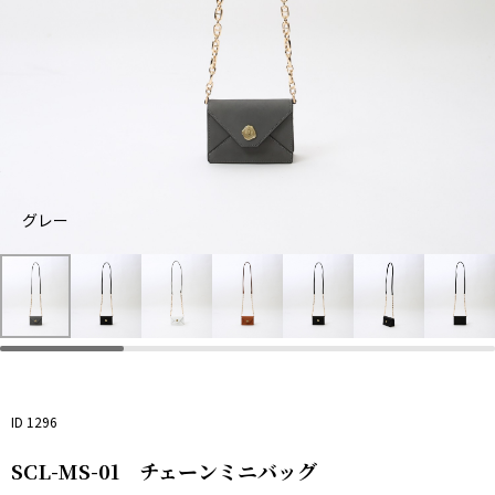
グレー
ブ
ホ
キ
グ
ラ
ワ
ャ
レ
ッ
イ
メ
ー
ク
ト
ル
ID 1296
SCL-MS-01 チェーンミニバッグ