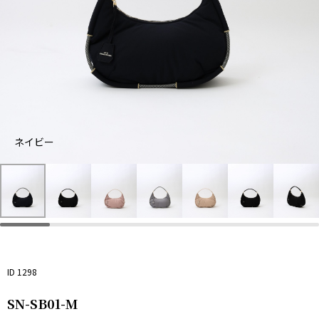
ネイビー
ネ
ブ
イ
ラ
ピ
グ
ト
ビ
ッ
ン
レ
ー
ー
ク
ク
ー
プ
ID 1298
SN-SB01-M