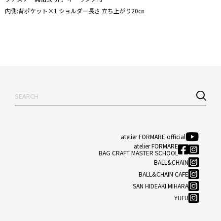
内側:背ポケット×1 ショルダー長さ 立ち上がり20㎝
atelier FORMARE official
atelier FORMARE
BAG CRAFT MASTER SCHOOL
BALL&CHAIN
BALL&CHAIN CAFE
SAN HIDEAKI MIHARA
YUFU