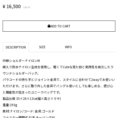
¥
16,500
tax in
ADD TO CART
SIZE
INFO
DESCRIPTION
中綿ショルダーナイロンM
綿入り防水ナイロン生地を使用し、軽くてCuteな見た目と実用性を両立したラ
ウンドショルダーバッグ。
パラコードの持ち手とジョイント金具で、スタイルに合わせて2wayでお使いい
ただけます。さらに取り外した金具でバングル使いとしても楽しめる、遊び心
と機能性が詰まったユニークバッグです。
製品仕様 35×26×13㎝(幅×高さ×マチ)
重量:293g
素材:ナイロン/コード: 金具:ゴールド
ファスナー開閉式 引手 キーリング付