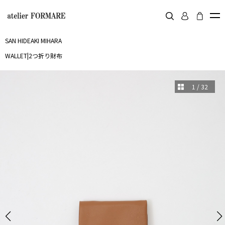
SAN HIDEAKI MIHARA
WALLET
|
2つ折り財布
1
/
32