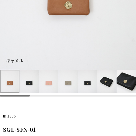
キャメル
グ
キ
ブ
レ
ャ
ラ
ピ
ー
メ
ッ
ン
ジ
ル
ク
ク
ュ
ID 1306
SGL-SFN-01