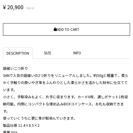
¥
20,900
tax in
ADD TO CART
SIZE
INFO
DESCRIPTION
袋縫い二つ折り
SANで人気の袋縫いの2つ折りをリニューアルしました。約50gと軽量で、柔ら
かく手触りの良いやぎ革をふんわりとした柔らかさを活かした財布に仕立てて
います。
小さく、手馴染みもよく、片手に収まります。カード6枚、通しポケット1枚収
納可能。内側にコンパクトな埋め込みBOXコインケース、お札も収納できま
す。
使っていくうちに更に革が馴染んでいきます。
製品仕様 11.4×8.5×2
重量:50g