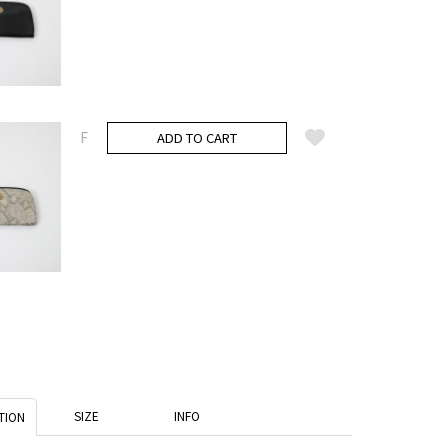
F
ADD TO CART
SIZE
INFO
TION