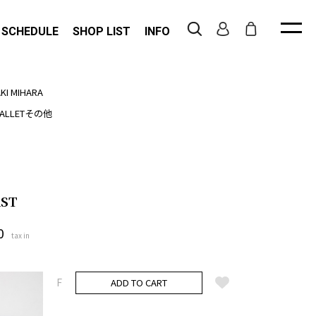
 SCHEDULE
SHOP LIST
INFO
KI MIHARA
ALLETその他
ST
0
tax in
F
ADD TO CART