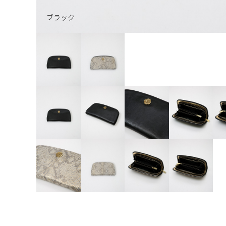
ブ
ゴ
ブラック
ラ
ー
ッ
ル
ク
ド