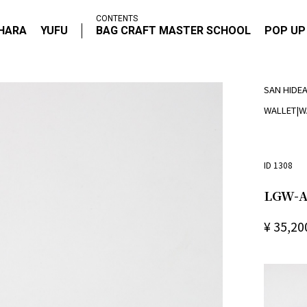
CONTENTS
IHARA
YUFU
BAG CRAFT MASTER SCHOOL
POP UP
SAN HIDEA
WALLET
|
W
ID 1308
LGW-A
¥
35,20