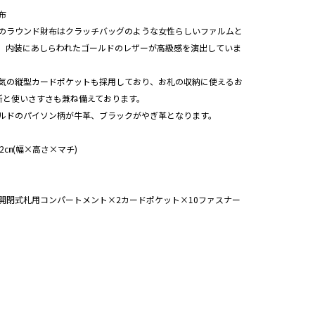
布
のラウンド財布はクラッチバッグのような女性らしいファルムと
、内装にあしらわれたゴールドのレザーが高級感を演出していま
気の縦型カードポケットも採用しており、お札の収納に使えるお
所と使いさすさも兼ね備えております。
ルドのパイソン柄が牛革、ブラックがやぎ革となります。
2×2㎝(幅×高さ×マチ)
開閉式札用コンパートメント×2カードポケット×10ファスナー