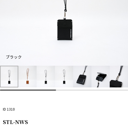
ブラック
ブ
キ
ラ
ャ
ッ
メ
ク
ル
ID 1310
STL-NWS