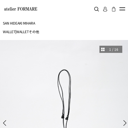
SAN HIDEAKI MIHARA
WALLET
|
WALLETその他
1
/
16