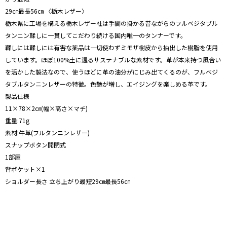
29㎝最長56㎝ 〈栃木レザー〉
栃木県に工場を構える栃木レザー社は手間の掛かる昔ながらのフルベジタブル
タンニン鞣しに一貫してこだわり続ける国内唯一のタンナーです。
鞣しには鞣しには有害な薬品は一切使わずミモザ樹皮から抽出した樹脂を使用
しています。ほぼ100%土に還るサステナブルな素材です。革が本来持つ風合い
を活かした製法なので、使うほどに革の油分がにじみ出てくるのが、フルベジ
タブルタンニンレザーの特徴。色艶が増し、エイジングを楽しめる革です。
製品仕様
11×78×2㎝(幅×高さ×マチ)
重量:71g
素材:牛革(フルタンニンレザー)
スナップボタン開閉式
1部屋
背ポケット×1
ショルダー長さ 立ち上がり最短29㎝最長56㎝