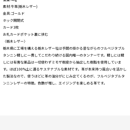
素材:牛革(栃木レザー)
金具:ゴールド
ホック開閉式
カード3枚
お札カードポケット裏に挟む
〈栃木レザー〉
栃木県に工場を構える栃木レザー社は手間の掛かる昔ながらのフルベジタブル
タンニン鞣しに一貫してこだわり続ける国内唯一のタンナーです。鞣しには鞣
しには有害な薬品は一切使わずミモザ樹皮から抽出した樹脂を使用していま
す。ほぼ100%土に還るサステナブルな素材です。革が本来持つ風合いを活かし
た製法なので、使うほどに革の油分がにじみ出てくるのが、フルベジタブルタ
ンニンレザーの特徴。色艶が増し、エイジングを楽しめる革です。