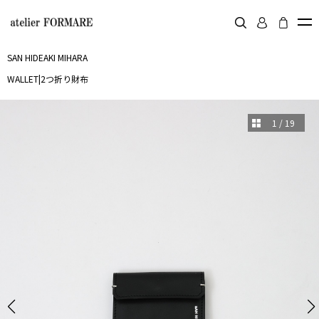
SAN HIDEAKI MIHARA
WALLET
|
2つ折り財布
1
/
19