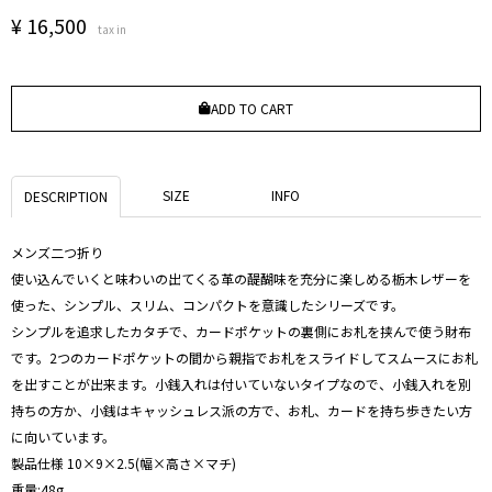
¥
16,500
tax in
ADD TO CART
SIZE
INFO
DESCRIPTION
メンズ二つ折り
使い込んでいくと味わいの出てくる革の醍醐味を充分に楽しめる栃木レザーを
使った、シンプル、スリム、コンパクトを意識したシリーズです。
シンプルを追求したカタチで、カードポケットの裏側にお札を挟んで使う財布
です。2つのカードポケットの間から親指でお札をスライドしてスムースにお札
を出すことが出来ます。小銭入れは付いていないタイプなので、小銭入れを別
持ちの方か、小銭はキャッシュレス派の方で、お札、カードを持ち歩きたい方
に向いています。
製品仕様 10×9×2.5(幅×高さ×マチ)
重量:48g