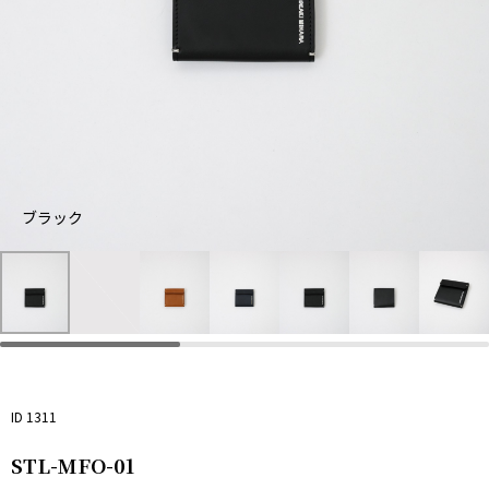
ブラック
ブ
キ
ネ
ラ
ャ
イ
ッ
メ
ビ
ク
ル
ー
ID 1311
STL-MFO-01