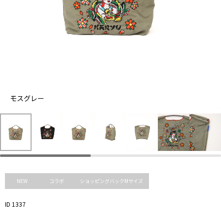
モスグレー
モ
ス
ブ
グ
ラ
レ
ッ
ー
ク
NEW
コラボ
ショッピングバックMサイズ
ID 1337