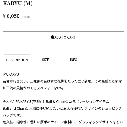
KARYU (M)
¥
6,050
tax in
ADD TO CART
SIZE
INFO
DESCRIPTION
IPA KARYU
芸者が行き交い、三味線の音はずむ花柳街だった二子新地。その名残りと多摩
川下流の風情がおくるスペシャルなIPA。
そんな“IPA KARYU (花柳)“とBall & Chainのコラボレーションアイテム
Ball and Chainは大切に使い続けたいと思える優れた デザインのショッピング
バッグです。
耐久性、撥水性に優れた厚手のナイロン素材に、 グラフィックデザインをその