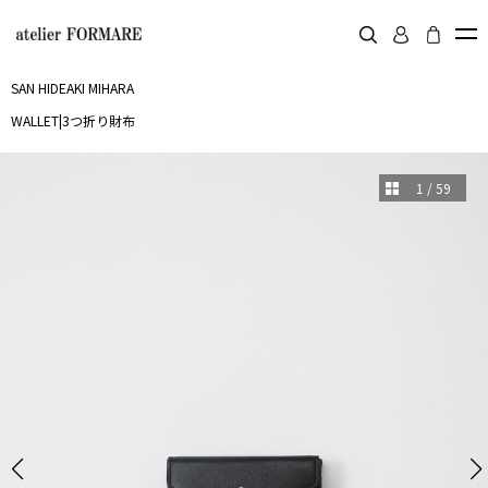
SAN HIDEAKI MIHARA
WALLET
|
3つ折り財布
1
/
59