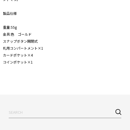
製品仕様
重量:55g
金具:色 ゴールド
スナップボタン開閉式
札用コンパートメント×1
カードポケット×4
コインポケット×1