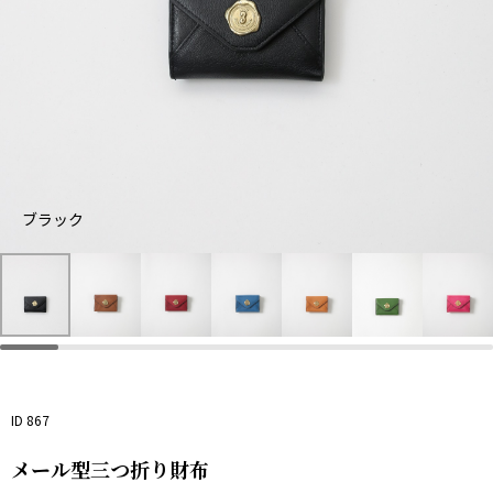
ブラック
ブ
ブ
オ
グ
ラ
ラ
レ
ブ
レ
リ
ピ
ッ
ウ
ッ
ル
ン
ー
ン
ク
ン
ド
ー
ジ
ン
ク
ID 867
メール型三つ折り財布