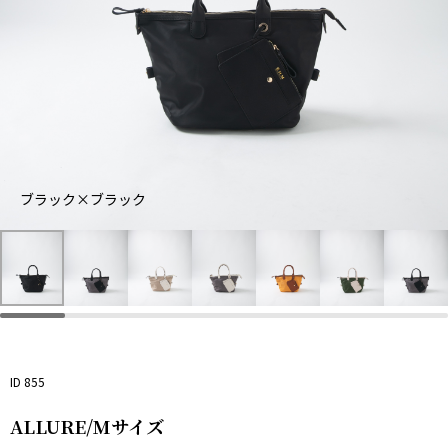
ベ
ブ
ー
グ
イ
ラ
グ
ジ
レ
エ
ッ
レ
ュ
ー
ロ
カ
ク
ー
×
×
ー
ー
ブラック×ブラック
×
×
ア
ア
×
キ
ブ
ブ
イ
イ
ブ
×
ラ
ラ
ボ
ボ
ラ
ピ
ッ
ッ
リ
リ
ウ
ン
ク
ク
ー
ー
ン
ク
ID 855
ALLURE/Mサイズ