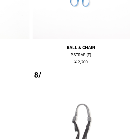
BALL & CHAIN
P.STRAP (F)
¥ 2,200
8/