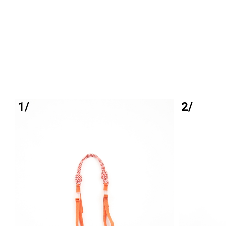
1/
2/