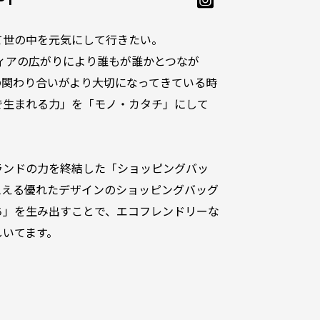
PT
て世の中を元気にして行きたい。
無駄な製造を減らし
ルメディアの広がりにより誰もが誰かとつなが
全国にてレジ袋有
の関わり合いがより大切になってきている時
必需品です。
で生まれる力」を「モノ・カタチ」にして
しかしながら、フ
ングバッグは存在
普段のファッショ
ランドの力を終結した「ショッピングバッ
中にも見た目にこ
思える優れたデザインのショッピングバッグ
そんな希望を叶え
ち」を生み出すことで、エコフレンドリーな
ィックデザインを
しいてます。
高いショッピング
様々なスタイリン
して活躍するでし