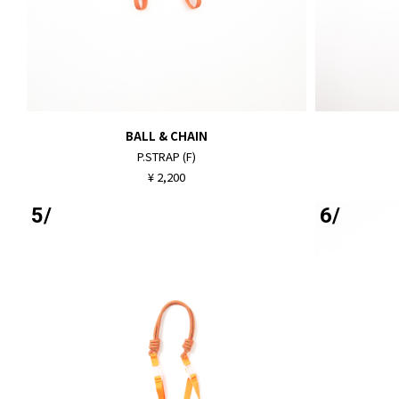
BALL & CHAIN
P.STRAP (F)
¥ 2,200
5/
6/