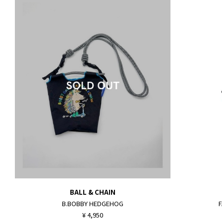
BALL & CHAIN
B.BOBBY HEDGEHOG
F
¥ 4,950