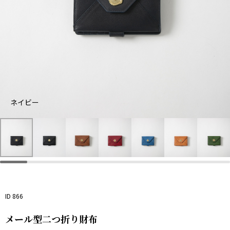
ネイビー
ネ
ブ
ブ
オ
グ
イ
ラ
ラ
レ
ブ
レ
リ
ビ
ッ
ウ
ッ
ル
ン
ー
ー
ク
ン
ド
ー
ジ
ン
ID 866
メール型二つ折り財布