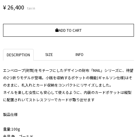
¥
26,400
tax in
ADD TO CART
SIZE
INFO
DESCRIPTION
エンベロープ(封筒)をモチーフにしたデザインの財布「MAIL」シリーズに、待望
の2つ折りモデルが登場。小銭を収納するポケットの機能(ギャルソン仕様)はそ
のままに、札入れとカード収納をコンパクトにリサイズしました。
ネイルを楽しむ女性にも安心して使えるように、内装のカードポケットは縦型
に配置されいてストレスフリーでカードが取り出せます
製品仕様
重量:100g
金具:色 ゴールド