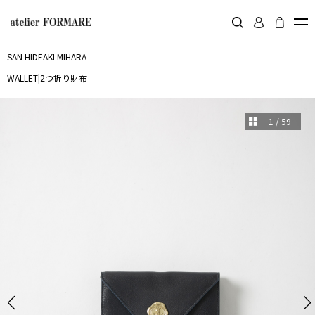
SAN HIDEAKI MIHARA
WALLET
|
2つ折り財布
1
/
59