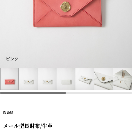
ピンク
ホ
ピ
ワ
ン
イ
ク
ト
ID 868
メール型長財布/牛革