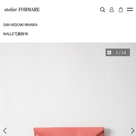
SAN HIDEAKI MIHARA
WALLET
|
長財布
1
/
14