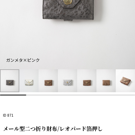
ゴ
ー
シ
ル
ル
ド
ブ
バ
ガ
×
ロ
ー
ン
ラ
ン
×
メ
イ
ズ
ラ
ガンメタ×ピンク
タ
ト
×
イ
×
グ
オ
ト
ピ
リ
レ
ブ
ン
ー
ン
ル
ク
ン
ジ
ー
ID 871
メール型二つ折り財布/レオパード箔押し