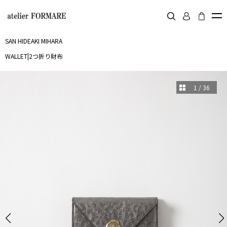
SAN HIDEAKI MIHARA
WALLET
|
2つ折り財布
1
/
36