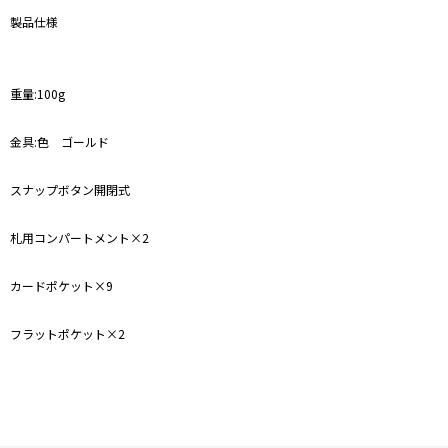
製品仕様
重量:100g
金具:色 ゴールド
スナップボタン開閉式
札用コンパートメント×2
カードポケット×9
フラットポケット×2