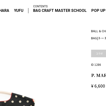
CONTENTS
IHARA
YUFU
BAG CRAFT MASTER SCHOOL
POP UP
BALL & CH
BAG
|
トー
コラボ
ID 1286
P. MA
¥
6,600