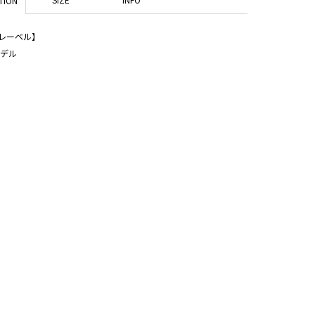
TION
レーベル】
モデル