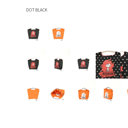
B
L
オ
DOT BLACK
A
レ
C
ン
K
ジ