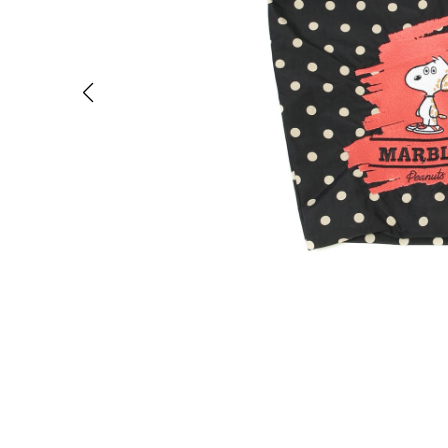
D
O
T