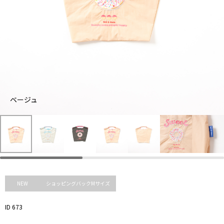
ラ
ベージュ
イ
チ
ベ
ト
ャ
ー
グ
コ
ジ
レ
ー
ュ
ー
ル
NEW
ショッピングバックMサイズ
ID 673